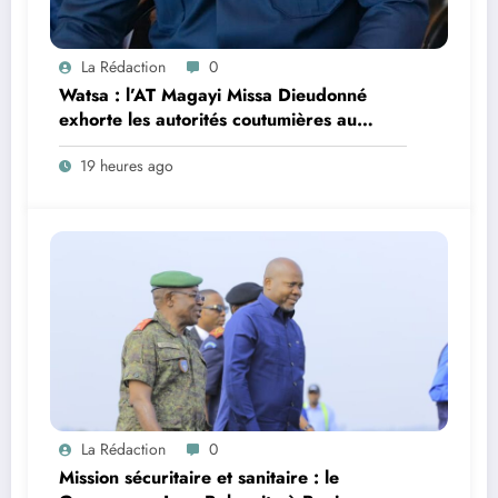
La Rédaction
0
Watsa : l’AT Magayi Missa Dieudonné
exhorte les autorités coutumières au
recensement et à l’identification de la
19 heures ago
population en vue de renforcer la
gouvernance sécuritaire participative
La Rédaction
0
Mission sécuritaire et sanitaire : le