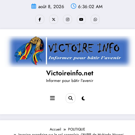
Aller
août 8, 2026
6:36:02 AM
au
contenu
Victoireinfo.net
Informer pour bâtir l'avenir
Accueil
POLITIQUE
Invasion rwandaise sur le sol congolais :l’AVRP de Muhindo Nzangi