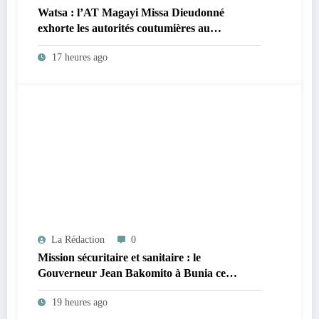
Watsa : l’AT Magayi Missa Dieudonné
exhorte les autorités coutumières au
recensement et à l’identification de la
17 heures ago
population en vue de renforcer la
gouvernance sécuritaire participative
La Rédaction
0
Mission sécuritaire et sanitaire : le
Gouverneur Jean Bakomito à Bunia ce
vendredi
19 heures ago