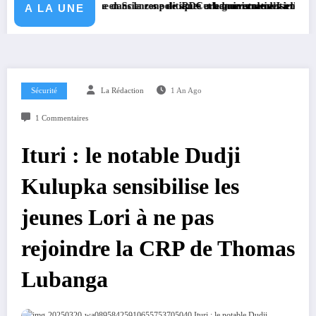
paludisme dans la zone de santé urbano-rurale d’Isiro
 sa licence en Sciences politiques et administratives à l’Université CEP
RDC : le gouvernement enclenche les préparati
A LA UNE
Sécurité
La Rédaction
1 An Ago
1 Commentaires
Ituri : le notable Dudji
Kulupka sensibilise les
jeunes Lori à ne pas
rejoindre la CRP de Thomas
Lubanga