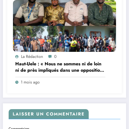
La Rédaction
0
Haut-Uele : « Nous ne sommes ni de loin
ni de près impliqués dans une opposition
au projet de changement de la
1 mois ago
Constitution ; nos revendications sont
apolitiques », déclarent les leaders des
orpailleurs de Watsa (Mise au point)
LAISSER UN COMMENTAIRE
Commentaires