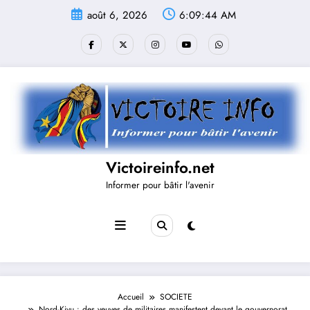
Aller
août 6, 2026
6:09:44 AM
au
contenu
Victoireinfo.net
Informer pour bâtir l'avenir
Accueil
SOCIETE
Nord-Kivu : des veuves de militaires manifestent devant le gouvernorat