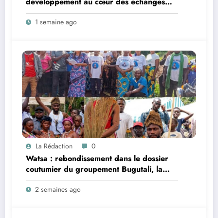
développement au cœur des échanges
entre le vice-gouverneur Christophe Dara
1 semaine ago
Matata et les chefs des secteurs de
Gombari et de Mangbutu
La Rédaction
0
Watsa : rebondissement dans le dossier
coutumier du groupement Bugutali, la
famille régnante Mbiliki réclame
2 semaines ago
l’installation urgente de César Mbiliki |||
et dénonce l’intérim prolongé du SECAD
Gédéon Wofi