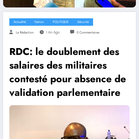
Actualité
Nation
POLITIQUE
Sécurité
La Rédaction
1 An Ago
0 Commentaires
RDC: le doublement des
salaires des militaires
contesté pour absence de
validation parlementaire