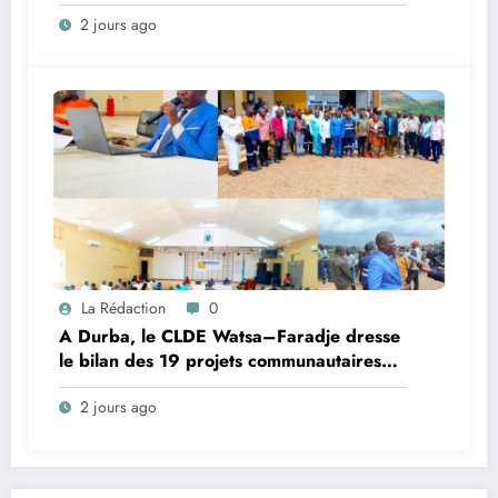
au harcèlement sexuel en milieu
2 jours ago
universitaire
La Rédaction
0
A Durba, le CLDE Watsa–Faradje dresse
le bilan des 19 projets communautaires
de cahier de charge signé avec KGM S.A
2 jours ago
et prépare le deuxième quinquennat