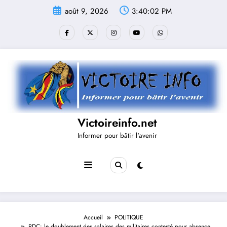
Aller
août 9, 2026
3:40:02 PM
au
contenu
Victoireinfo.net
Informer pour bâtir l'avenir
Accueil
POLITIQUE
RDC: le doublement des salaires des militaires contesté pour absence