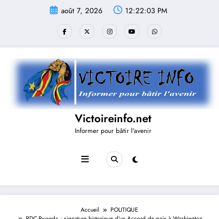
Aller
août 7, 2026
12:22:03 PM
au
contenu
Victoireinfo.net
Informer pour bâtir l'avenir
Accueil
POLITIQUE
RDC-Rwanda : signature historique d’un Accord de paix à Washington,