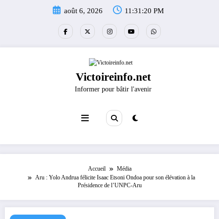
Aller
août 6, 2026
11:31:20 PM
au
contenu
Victoireinfo.net
Informer pour bâtir l'avenir
Accueil
Média
Aru : Yolo Andrua félicite Isaac Etsoni Ondoa pour son élévation à la
Présidence de l’UNPC-Aru