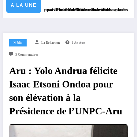
A LA UNE
idée par le ministre Doudou Fwamba
 mais l’ancien maîtrise tous les coins », lance David Ideni Aioku, prési
Haut-Uele/Watsa : face à la hausse des cambriolages à Wanga, Jean
Média
La Rédaction
1 An Ago
5 Commentaires
Aru : Yolo Andrua félicite
Isaac Etsoni Ondoa pour
son élévation à la
Présidence de l’UNPC-Aru