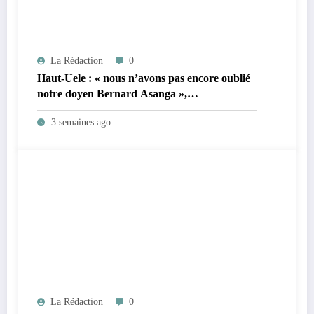
La Rédaction
0
Haut-Uele : « nous n’avons pas encore oublié
notre doyen Bernard Asanga »,
Victoireinfo.net dévasté par le décès du
3 semaines ago
journaliste Xavier Tereka
La Rédaction
0