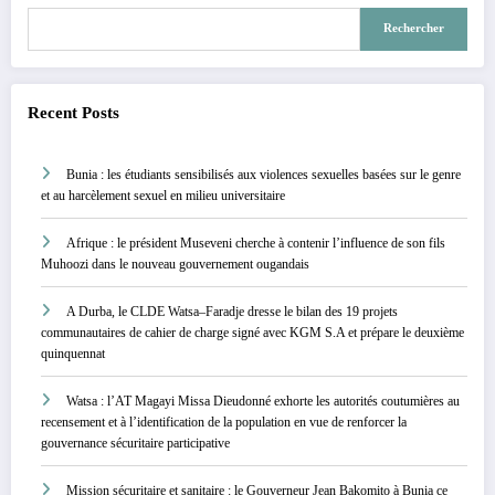
Rechercher
Recent Posts
Bunia : les étudiants sensibilisés aux violences sexuelles basées sur le genre
et au harcèlement sexuel en milieu universitaire
Afrique : le président Museveni cherche à contenir l’influence de son fils
Muhoozi dans le nouveau gouvernement ougandais
A Durba, le CLDE Watsa–Faradje dresse le bilan des 19 projets
communautaires de cahier de charge signé avec KGM S.A et prépare le deuxième
quinquennat
Watsa : l’AT Magayi Missa Dieudonné exhorte les autorités coutumières au
recensement et à l’identification de la population en vue de renforcer la
gouvernance sécuritaire participative
Mission sécuritaire et sanitaire : le Gouverneur Jean Bakomito à Bunia ce