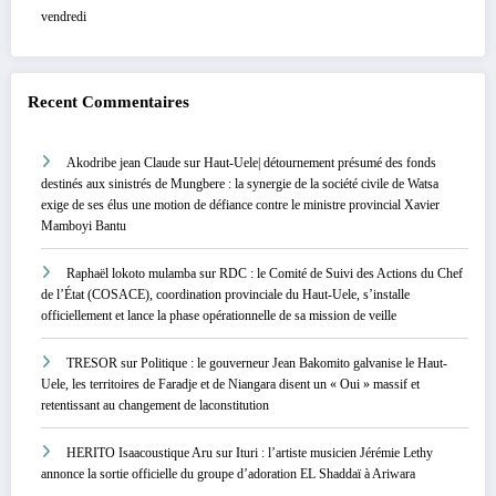
vendredi
Recent Commentaires
Akodribe jean Claude
sur
Haut-Uele| détournement présumé des fonds
destinés aux sinistrés de Mungbere : la synergie de la société civile de Watsa
exige de ses élus une motion de défiance contre le ministre provincial Xavier
Mamboyi Bantu
Raphaël lokoto mulamba
sur
RDC : le Comité de Suivi des Actions du Chef
de l’État (COSACE), coordination provinciale du Haut-Uele, s’installe
officiellement et lance la phase opérationnelle de sa mission de veille
TRESOR
sur
Politique : le gouverneur Jean Bakomito galvanise le Haut-
Uele, les territoires de Faradje et de Niangara disent un « Oui » massif et
retentissant au changement de laconstitution
HERITO Isaacoustique Aru
sur
Ituri : l’artiste musicien Jérémie Lethy
annonce la sortie officielle du groupe d’adoration EL Shaddaï à Ariwara