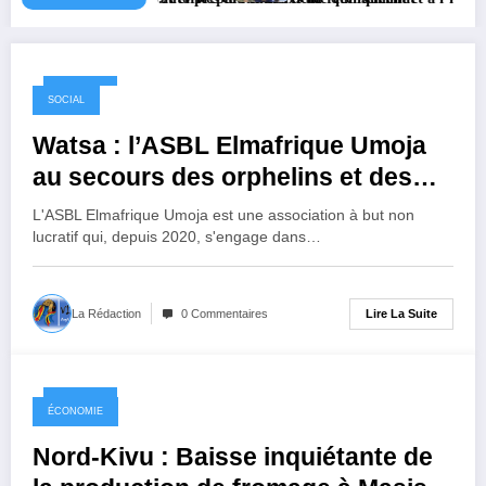
1 an ago
SOCIAL
Watsa : l’ASBL Elmafrique Umoja
au secours des orphelins et des
personnes démunies
L'ASBL Elmafrique Umoja est une association à but non
lucratif qui, depuis 2020, s'engage dans…
Lire La Suite
La Rédaction
0 Commentaires
1 an ago
ÉCONOMIE
Nord-Kivu : Baisse inquiétante de