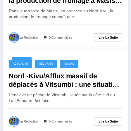
la production de fromage à Masisi,
la guerre pointée du doigt
Dans le territoire de Masisi, en province du Nord-Kivu, la
production de fromage connaît une…
Lire La Suite
La Rédaction
0 Commentaires
1 an ago
ACTUALITÉ
SÉCURITÉ
SOCIAL
Nord -Kivu/Afflux massif de
déplacés à Vitsumbi : une situation
humanitaire préoccupante sur la
L’enclave de pêche de Vitsumbi, située sur la côte sud du
côte sud du Lac Édouard
Lac Édouard, fait face…
Lire La Suite
La Rédaction
0 Commentaires