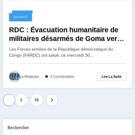
1 an ago
SÉCURITÉ
RDC : Évacuation humanitaire de
militaires désarmés de Goma vers
Kinshasa sous l’égide du CICR et
Les Forces armées de la République démocratique du
de la MONUSCO
Congo (FARDC) ont salué, ce mercredi 30…
Lire La Suite
La Rédaction
0 Commentaires
…
Pagination
1
2
56
des
publications
Rechercher