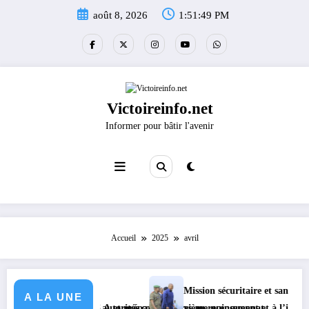
Aller
août 8, 2026
1:51:50 PM
au
contenu
Victoireinfo.net
Informer pour bâtir l'avenir
Accueil
2025
avril
Mission sécuritaire et sanitaire : le Gouverneur
A LA UNE
 KGM S.A et prépare le deuxième quinquennat
les autorités coutumières au recensement et à l’identification de la popu