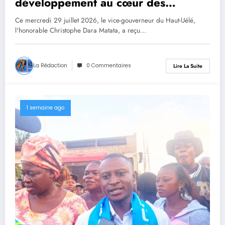
développement au cœur des
échanges entre le vice-gouverneur
Ce mercredi 29 juillet 2026, le vice-gouverneur du Haut-Uélé,
Christophe Dara Matata et les chefs
l'honorable Christophe Dara Matata, a reçu…
des secteurs de Gombari et de
Mangbutu
La Rédaction
0 Commentaires
Lire La Suite
1 semaine ago