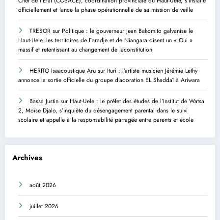
Chef de l’État (COSACE), coordination provinciale du Haut-Uele, s’installe
officiellement et lance la phase opérationnelle de sa mission de veille
TRESOR
sur
Politique : le gouverneur Jean Bakomito galvanise le
Haut-Uele, les territoires de Faradje et de Niangara disent un « Oui »
massif et retentissant au changement de laconstitution
HERITO Isaacoustique Aru
sur
Ituri : l’artiste musicien Jérémie Lethy
annonce la sortie officielle du groupe d’adoration EL Shaddaï à Ariwara
Bassa Justin
sur
Haut-Uele : le préfet des études de l’Institut de Watsa
2, Moïse Djalo, s’inquiète du désengagement parental dans le suivi
scolaire et appelle à la responsabilité partagée entre parents et école
Archives
août 2026
juillet 2026