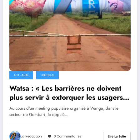
ACTUALITÉ
POLITIQUE
Watsa : « Les barrières ne doivent
plus servir à extorquer les usagers
», prévient le député provincial Me
Au cours d'un meeting populaire organisé à Wanga, dans le
Ombeni KAVUNGA Placide face aux
secteur de Gombari, le député…
tracasseries routières
La Rédaction
0 Commentaires
Lire La Suite