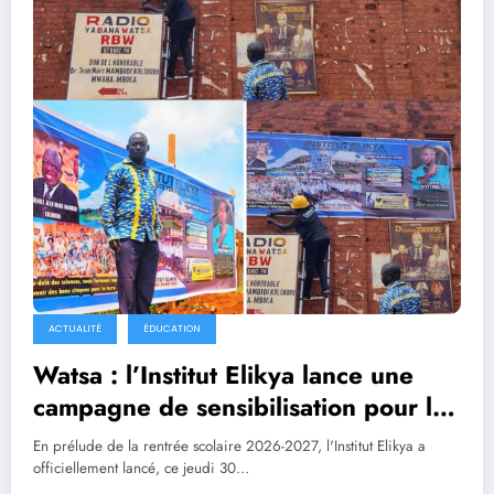
ACTUALITÉ
ÉDUCATION
Watsa : l’Institut Elikya lance une
campagne de sensibilisation pour les
inscriptions scolaires
En prélude de la rentrée scolaire 2026-2027, l'Institut Elikya a
officiellement lancé, ce jeudi 30…