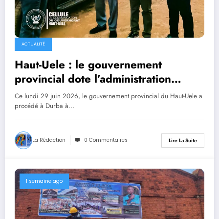
ACTUALITÉ
Haut-Uele : le gouvernement
provincial dote l’administration
avancée d’une nouvelle jeep
Ce lundi 29 juin 2026, le gouvernement provincial du Haut-Uele a
procédé à Durba à…
La Rédaction
0 Commentaires
Lire La Suite
1 semaine ago