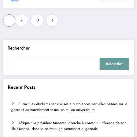
Pagination
…
1
2
10
des
publications
Rechercher
Rechercher
Recent Posts
Bunia : les étudiants sensibilisés aux violences sexuelles basées sur le
genre et au harcèlement sexuel en milieu universitaire
Afrique : le président Museveni cherche à contenir l’influence de son
fils Muhoozi dans le nouveau gouvernement ougandais