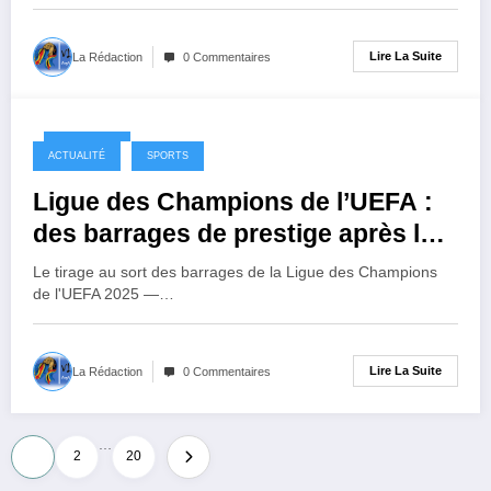
Lire La Suite
La Rédaction
0 Commentaires
6 mois ago
ACTUALITÉ
SPORTS
Ligue des Champions de l’UEFA :
des barrages de prestige après le
tirage au sort
Le tirage au sort des barrages de la Ligue des Champions
de l'UEFA 2025 —…
Lire La Suite
La Rédaction
0 Commentaires
…
Pagination
1
2
20
des