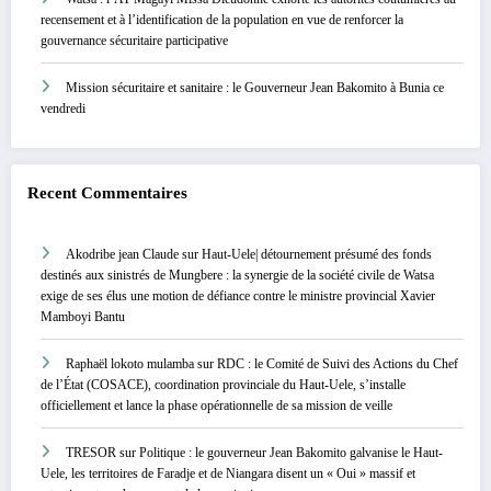
recensement et à l’identification de la population en vue de renforcer la
gouvernance sécuritaire participative
Mission sécuritaire et sanitaire : le Gouverneur Jean Bakomito à Bunia ce
vendredi
Recent Commentaires
Akodribe jean Claude
sur
Haut-Uele| détournement présumé des fonds
destinés aux sinistrés de Mungbere : la synergie de la société civile de Watsa
exige de ses élus une motion de défiance contre le ministre provincial Xavier
Mamboyi Bantu
Raphaël lokoto mulamba
sur
RDC : le Comité de Suivi des Actions du Chef
de l’État (COSACE), coordination provinciale du Haut-Uele, s’installe
officiellement et lance la phase opérationnelle de sa mission de veille
TRESOR
sur
Politique : le gouverneur Jean Bakomito galvanise le Haut-
Uele, les territoires de Faradje et de Niangara disent un « Oui » massif et