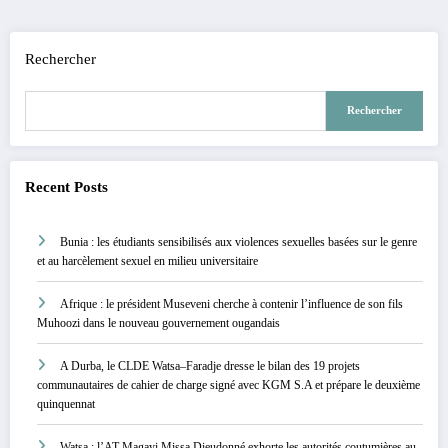
publications
Rechercher
Rechercher
Recent Posts
Bunia : les étudiants sensibilisés aux violences sexuelles basées sur le genre
et au harcèlement sexuel en milieu universitaire
Afrique : le président Museveni cherche à contenir l’influence de son fils
Muhoozi dans le nouveau gouvernement ougandais
A Durba, le CLDE Watsa–Faradje dresse le bilan des 19 projets
communautaires de cahier de charge signé avec KGM S.A et prépare le deuxième
quinquennat
Watsa : l’AT Magayi Missa Dieudonné exhorte les autorités coutumières au