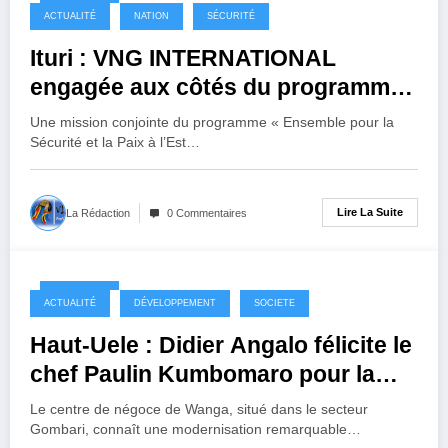
6 mois ago
ACTUALITÉ
NATION
SÉCURITÉ
Ituri : VNG INTERNATIONAL
engagée aux côtés du programme
ESPER pour la paix et la
Une mission conjointe du programme « Ensemble pour la
restauration de l’autorité de l’État à
Sécurité et la Paix à l’Est…
Nyamamba
Lire La Suite
La Rédaction
0 Commentaires
6 mois ago
ACTUALITÉ
DÉVELOPPEMENT
SOCIETE
Haut-Uele : Didier Angalo félicite le
chef Paulin Kumbomaro pour la
modernisation du centre de négoce
Le centre de négoce de Wanga, situé dans le secteur
de Wanga
Gombari, connaît une modernisation remarquable…