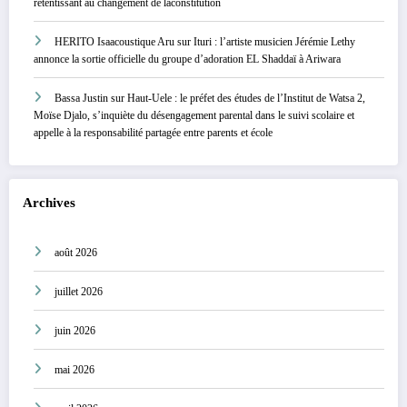
retentissant au changement de laconstitution
HERITO Isaacoustique Aru
sur
Ituri : l’artiste musicien Jérémie Lethy
annonce la sortie officielle du groupe d’adoration EL Shaddaï à Ariwara
Bassa Justin
sur
Haut-Uele : le préfet des études de l’Institut de Watsa 2,
Moïse Djalo, s’inquiète du désengagement parental dans le suivi scolaire et
appelle à la responsabilité partagée entre parents et école
Archives
août 2026
juillet 2026
juin 2026
mai 2026