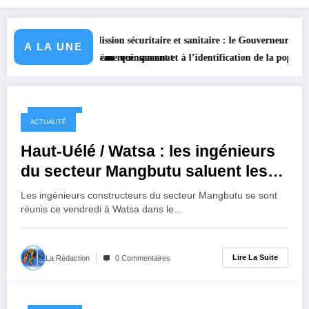
Mission sécuritaire et sanitaire : le Gouverneur Jean Bakomito à Bunia ce
Wats
A LA UNE
uxième quinquennat
 au recensement et à l’identification de la population en vue de renforcer
6 mois ago
ACTUALITÉ
Haut-Uélé / Watsa : les ingénieurs
du secteur Mangbutu saluent les
réalisations du chef de secteur
Les ingénieurs constructeurs du secteur Mangbutu se sont
Augustin Amutha Maramudi
réunis ce vendredi à Watsa dans le…
Lire La Suite
La Rédaction
0 Commentaires