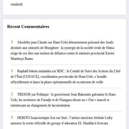
vendredi
Recent Commentaires
Akodribe jean Claude
sur
Haut-Uele| détournement présumé des fonds
destinés aux sinistrés de Mungbere : la synergie de la société civile de Watsa
exige de ses élus une motion de défiance contre le ministre provincial Xavier
Mamboyi Bantu
Raphaël lokoto mulamba
sur
RDC : le Comité de Suivi des Actions du Chef
de l’État (COSACE), coordination provinciale du Haut-Uele, s’installe
officiellement et lance la phase opérationnelle de sa mission de veille
TRESOR
sur
Politique : le gouverneur Jean Bakomito galvanise le Haut-
Uele, les territoires de Faradje et de Niangara disent un « Oui » massif et
retentissant au changement de laconstitution
HERITO Isaacoustique Aru
sur
Ituri : l’artiste musicien Jérémie Lethy
annonce la sortie officielle du groupe d’adoration EL Shaddaï à Ariwara