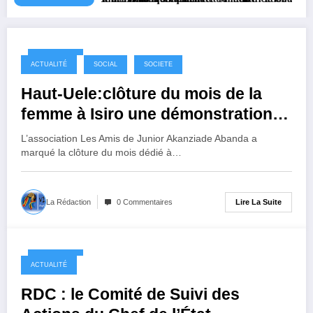
4 mois ago
ACTUALITÉ
SOCIAL
SOCIETE
Haut-Uele:clôture du mois de la
femme à Isiro une démonstration
sociale signée Junior Akanziade
L’association Les Amis de Junior Akanziade Abanda a
marqué la clôture du mois dédié à…
Lire La Suite
La Rédaction
0 Commentaires
4 mois ago
ACTUALITÉ
RDC : le Comité de Suivi des