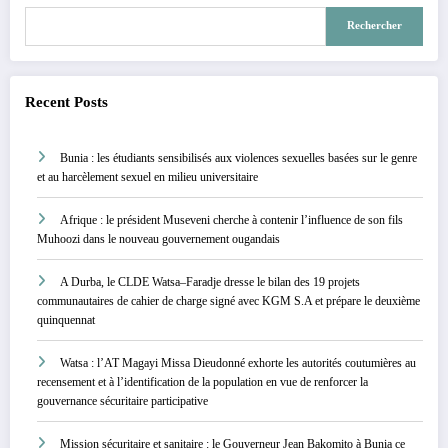
Rechercher
Recent Posts
Bunia : les étudiants sensibilisés aux violences sexuelles basées sur le genre
et au harcèlement sexuel en milieu universitaire
Afrique : le président Museveni cherche à contenir l’influence de son fils
Muhoozi dans le nouveau gouvernement ougandais
A Durba, le CLDE Watsa–Faradje dresse le bilan des 19 projets
communautaires de cahier de charge signé avec KGM S.A et prépare le deuxième
quinquennat
Watsa : l’AT Magayi Missa Dieudonné exhorte les autorités coutumières au
recensement et à l’identification de la population en vue de renforcer la
gouvernance sécuritaire participative
Mission sécuritaire et sanitaire : le Gouverneur Jean Bakomito à Bunia ce