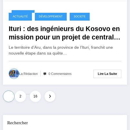
4 mois ago
ACTUALITÉ
DÉVELOPPEMENT
SOCIETE
Ituri : des ingénieurs du Kosovo en
mission pour un projet de centrale
hydroélectrique à ARU
Le territoire d’Aru, dans la province de l’Ituri, franchit une
nouvelle étape dans sa quête…
Lire La Suite
La Rédaction
0 Commentaires
…
Pagination
1
2
16
des
publications
Rechercher