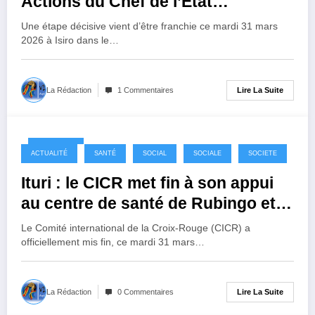
Actions du Chef de l’État
(COSACE), coordination
Une étape décisive vient d’être franchie ce mardi 31 mars
provinciale du Haut-Uele, s’installe
2026 à Isiro dans le…
officiellement et lance la phase
opérationnelle de sa mission de
Lire La Suite
La Rédaction
1 Commentaires
veille
4 mois ago
ACTUALITÉ
SANTÉ
SOCIAL
SOCIALE
SOCIETE
Ituri : le CICR met fin à son appui
au centre de santé de Rubingo et
salue l’amélioration de la prise en
Le Comité international de la Croix-Rouge (CICR) a
charge
officiellement mis fin, ce mardi 31 mars…
Lire La Suite
La Rédaction
0 Commentaires