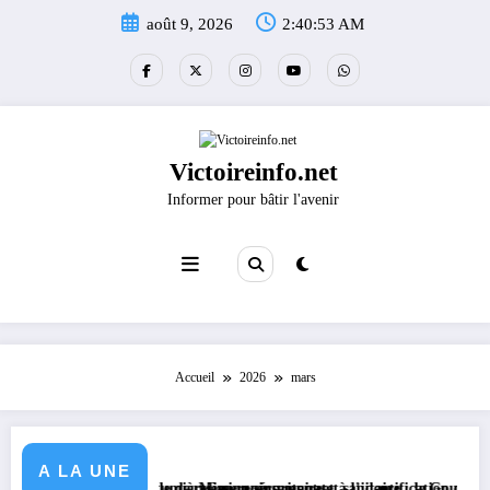
Aller
août 9, 2026
2:40:53 AM
au
contenu
Victoireinfo.net
Informer pour bâtir l'avenir
Accueil
2026
mars
A LA UNE
épare le deuxième quinquennat
outumières au recensement et à l’identification de la population en vue d
Mission sécuritaire et sanitaire : le Gouverneur Jean Bakomito