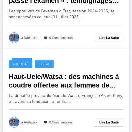
passé l’examen » : témoignages
émouvants des élèves finalistes de
Les épreuves de l’examen d’État, session 2024-2025, se
Goma
sont achevées ce jeudi 31 juillet 2025…
Lire La Suite
La Rédaction
0 Commentaires
1 an ago
ACTUALITÉ
SOCIAL
Haut-Uele/Watsa : des machines à
coudre offertes aux femmes de
Mungbere par la députée
La députée provinciale élue de Watsa, Françoise Azaro Kany,
provinciale Françoise Azaro Kany
à travers sa fondation, a remis…
Lire La Suite
La Rédaction
0 Commentaires