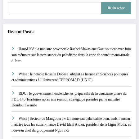
Rechercher
Recent Posts
Haut-Uélé : la ministre provinciale Rachel Makasiane Gasi soutient avec brio
son mémoire sur la persistance du paludisme dans la zone de santé urbano-rurale
d’Isiro
Watsa : le notable Rosalin Dopase obtient sa licence en Sciences politiques
et administratives à l’Université CEPROMAD (UNIC)
RDC : le gouvernement enclenche les préparatifs de la deuxième phase du
PDL-145 Territoires après une réunion stratégique présidée par le ministre
Doudou Fwamba
Watsa | Secteur de Mangbutu : « Un nouveau balai balaie bien, mais l’ancien
maîtrise tous les coins », lance David Ideni Aioku, président de la Ligue Mbila, au
nouveau chef du groupement Ngoirindi