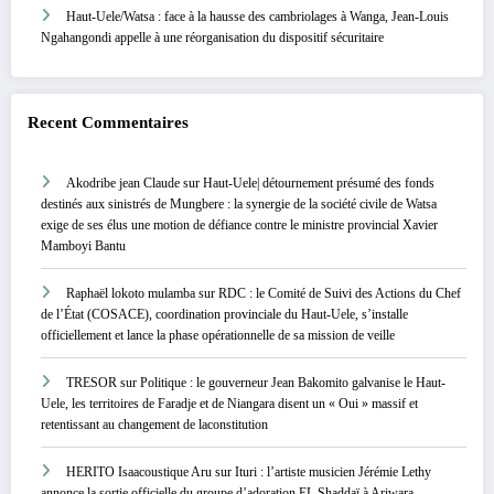
Haut-Uele/Watsa : face à la hausse des cambriolages à Wanga, Jean-Louis
Ngahangondi appelle à une réorganisation du dispositif sécuritaire
Recent Commentaires
Akodribe jean Claude
sur
Haut-Uele| détournement présumé des fonds
destinés aux sinistrés de Mungbere : la synergie de la société civile de Watsa
exige de ses élus une motion de défiance contre le ministre provincial Xavier
Mamboyi Bantu
Raphaël lokoto mulamba
sur
RDC : le Comité de Suivi des Actions du Chef
de l’État (COSACE), coordination provinciale du Haut-Uele, s’installe
officiellement et lance la phase opérationnelle de sa mission de veille
TRESOR
sur
Politique : le gouverneur Jean Bakomito galvanise le Haut-
Uele, les territoires de Faradje et de Niangara disent un « Oui » massif et
retentissant au changement de laconstitution
HERITO Isaacoustique Aru
sur
Ituri : l’artiste musicien Jérémie Lethy
annonce la sortie officielle du groupe d’adoration EL Shaddaï à Ariwara