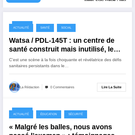
1 an ago
ACTUALITÉ
SANTÉ
SOCIAL
Watsa / PDL-145T : un centre de
santé construit mais inutilisé, le
député Jean-Marc Mambidi
C’est une scène à la fois choquante et révélatrice des défis
s’indigne et promet un plaidoyer à
sanitaires persistants dans le…
Kinshasa
Lire La Suite
La Rédaction
0 Commentaires
1 an ago
ACTUALITÉ
ÉDUCATION
SÉCURITÉ
« Malgré les balles, nous avons