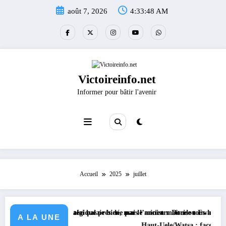
Aller
août 7, 2026
4:33:49 AM
au
contenu
Victoireinfo.net
Informer pour bâtir l'avenir
Accueil
2025
juillet
 stratégique présidée par le ministre Doudou Fwamba
balai balaie bien, mais l’ancien maîtrise tous les coins », lance David I
A LA UNE
Haut-Uele/Watsa : face à la hausse des cambriol