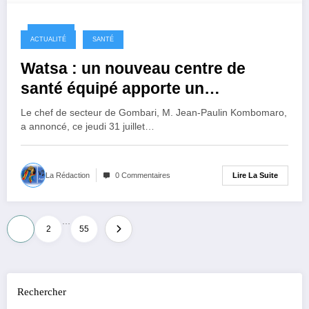
1 an ago
ACTUALITÉ
SANTÉ
Watsa : un nouveau centre de
santé équipé apporte un
soulagement à Kaungato sous
Le chef de secteur de Gombari, M. Jean-Paulin Kombomaro,
l’impulsion du chef de secteur de
a annoncé, ce jeudi 31 juillet…
Gombari, Jean-Paulin Kombomaro
Lire La Suite
La Rédaction
0 Commentaires
…
Pagination
1
2
55
des
publications
Rechercher