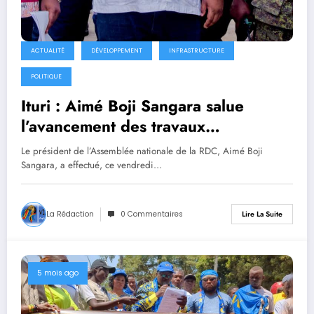
ACTUALITÉ
DÉVELOPPEMENT
INFRASTRUCTURE
POLITIQUE
Ituri : Aimé Boji Sangara salue
l’avancement des travaux
d’infrastructures à Bunia
Le président de l’Assemblée nationale de la RDC, Aimé Boji
Sangara, a effectué, ce vendredi…
La Rédaction
0 Commentaires
Lire La Suite
5 mois ago