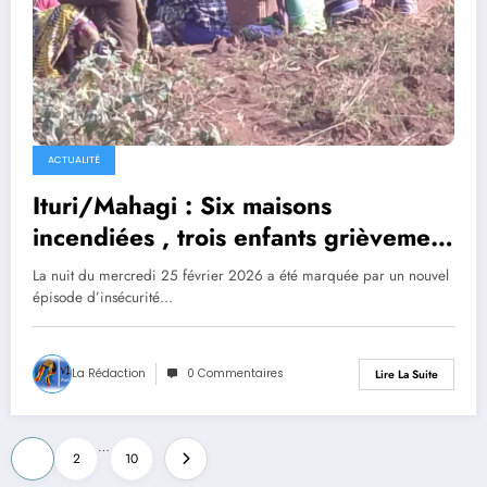
ACTUALITÉ
Ituri/Mahagi : Six maisons
incendiées , trois enfants grièvement
brûlés lors d’une attaque nocturne à
La nuit du mercredi 25 février 2026 a été marquée par un nouvel
Bugo
épisode d’insécurité…
La Rédaction
0 Commentaires
Lire La Suite
Pagination
…
1
2
10