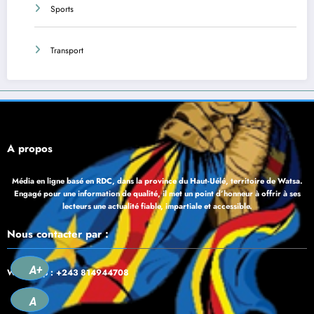
Sports
Transport
À propos
Média en ligne basé en RDC, dans la province du Haut-Uélé, territoire de Watsa.
Engagé pour une information de qualité, il met un point d’honneur à offrir à ses
lecteurs une actualité fiable, impartiale et accessible.
Nous contacter par :
A+
WhatsApp : +243 814944708
A