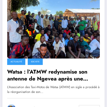
ACTUALITÉ
SOCIETE
Watsa : l’ATMW redynamise son
antenne de Ngevea après une
longue crise ; son président, Trésor
L’Association des Taxi-Motos de Watsa (ATMW) en sigle a procédé à
Bibi Talizo insiste sur la discipline
la réorganisation de son…