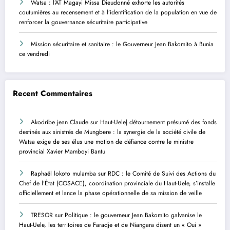
Watsa : l’AT Magayi Missa Dieudonné exhorte les autorités
coutumières au recensement et à l’identification de la population en vue de
renforcer la gouvernance sécuritaire participative
Mission sécuritaire et sanitaire : le Gouverneur Jean Bakomito à Bunia
ce vendredi
Recent Commentaires
Akodribe jean Claude
sur
Haut-Uele| détournement présumé des fonds
destinés aux sinistrés de Mungbere : la synergie de la société civile de
Watsa exige de ses élus une motion de défiance contre le ministre
provincial Xavier Mamboyi Bantu
Raphaël lokoto mulamba
sur
RDC : le Comité de Suivi des Actions du
Chef de l’État (COSACE), coordination provinciale du Haut-Uele, s’installe
officiellement et lance la phase opérationnelle de sa mission de veille
TRESOR
sur
Politique : le gouverneur Jean Bakomito galvanise le
Haut-Uele, les territoires de Faradje et de Niangara disent un « Oui »