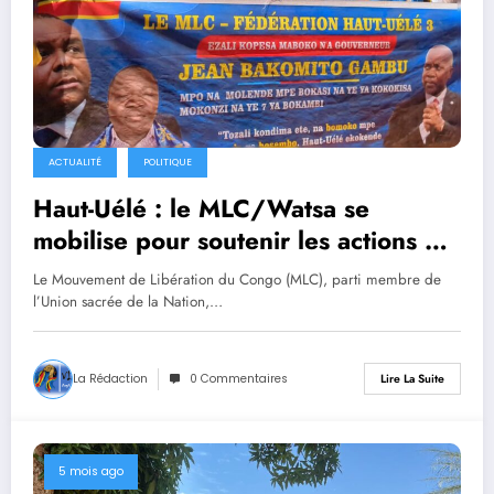
ACTUALITÉ
POLITIQUE
Haut-Uélé : le MLC/Watsa se
mobilise pour soutenir les actions du
Gouverneur Jean Bakomito Gambu
Le Mouvement de Libération du Congo (MLC), parti membre de
l’Union sacrée de la Nation,…
La Rédaction
0 Commentaires
Lire La Suite
5 mois ago